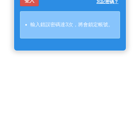
忘記密碼？
輸入錯誤密碼達3次，將會鎖定帳號。