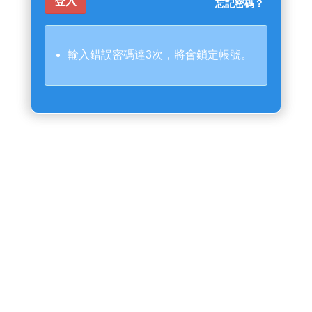
忘記密碼？
輸入錯誤密碼達3次，將會鎖定帳號。