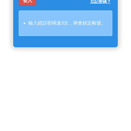
忘記密碼？
輸入錯誤密碼達3次，將會鎖定帳號。